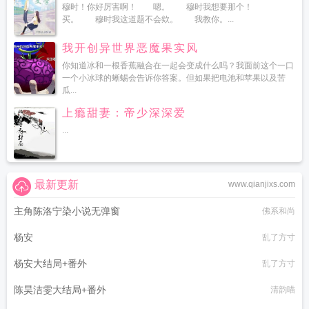
穆时！你好厉害啊！ 嗯。 穆时我想要那个！
买。 穆时我这道题不会欸。 我教你。...
我开创异世界恶魔果实风
你知道冰和一根香蕉融合在一起会变成什么吗？我面前这个一口
一个小冰球的蜥蜴会告诉你答案。但如果把电池和苹果以及苦
瓜...
上瘾甜妻：帝少深深爱
...
最新更新
www.qianjixs.com
主角陈洛宁染小说无弹窗
佛系和尚
杨安
乱了方寸
杨安大结局+番外
乱了方寸
陈昊洁雯大结局+番外
清韵喵