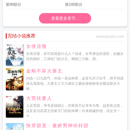
第99部分
第100部分
查看更多章节...
完结小说推荐
www.qianjixs.com
女侠且慢
女侠且慢，你可知我是什么人？知道，女帝身边的宠臣，反贼头
目的相好，江湖名门的少主。脚踏三只船，我...
金刚不坏大寨主
内练一口九阳气，外练一身金刚骨，金背九环刀在手，挥手间滚
滚头颅落地。大寨主江大力雄壮之极的身躯静坐在雕花梨木大
椅...
大荒扶妻人
人在荒国，爷爷是镇国公，武将莫不以爷爷为尊。赵昊有点慌，
这妥妥功高震主抄家灭门的剧本啊！向来稳健的他，决定当一
个...
快穿甜宠：傲娇男神你好甜