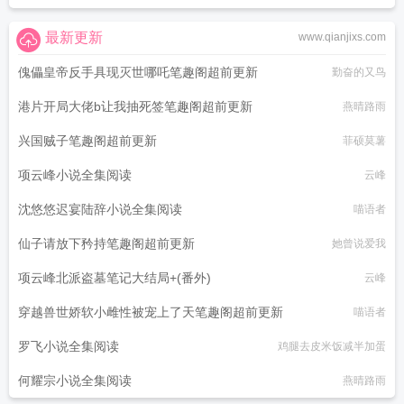
最新更新
www.qianjixs.com
傀儡皇帝反手具现灭世哪吒笔趣阁超前更新
勤奋的又鸟
港片开局大佬b让我抽死签笔趣阁超前更新
燕晴路雨
兴国贼子笔趣阁超前更新
菲硕莫薯
项云峰小说全集阅读
云峰
沈悠悠迟宴陆辞小说全集阅读
喵语者
仙子请放下矜持笔趣阁超前更新
她曾说爱我
项云峰北派盗墓笔记大结局+(番外)
云峰
穿越兽世娇软小雌性被宠上了天笔趣阁超前更新
喵语者
罗飞小说全集阅读
鸡腿去皮米饭减半加蛋
何耀宗小说全集阅读
燕晴路雨