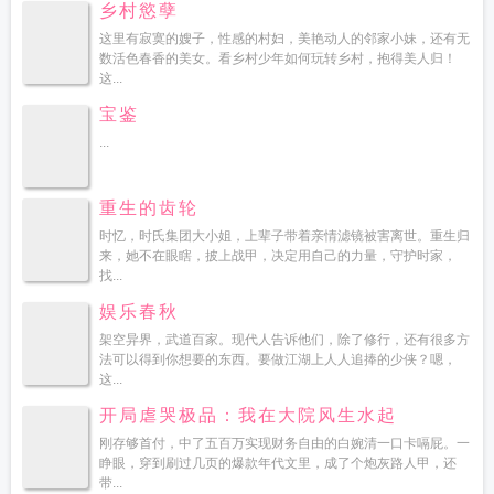
乡村慾孽
这里有寂寞的嫂子，性感的村妇，美艳动人的邻家小妹，还有无
数活色春香的美女。看乡村少年如何玩转乡村，抱得美人归！
这...
宝鉴
...
重生的齿轮
时忆，时氏集团大小姐，上辈子带着亲情滤镜被害离世。重生归
来，她不在眼瞎，披上战甲，决定用自己的力量，守护时家，
找...
娱乐春秋
架空异界，武道百家。现代人告诉他们，除了修行，还有很多方
法可以得到你想要的东西。要做江湖上人人追捧的少侠？嗯，
这...
开局虐哭极品：我在大院风生水起
刚存够首付，中了五百万实现财务自由的白婉清一口卡嗝屁。一
睁眼，穿到刷过几页的爆款年代文里，成了个炮灰路人甲，还
带...