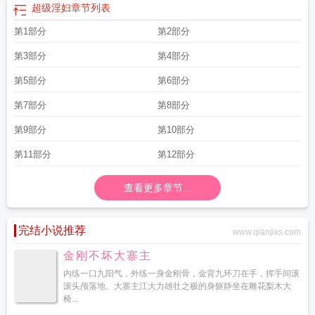
超级淫妇
章节列表
第1部分
第2部分
第3部分
第4部分
第5部分
第6部分
第7部分
第8部分
第9部分
第10部分
第11部分
第12部分
查看更多章节...
完结小说推荐
www.qianjixs.com
金刚不坏大寨主
内练一口九阳气，外练一身金刚骨，金背九环刀在手，挥手间滚
滚头颅落地。大寨主江大力雄壮之极的身躯静坐在雕花梨木大
椅...