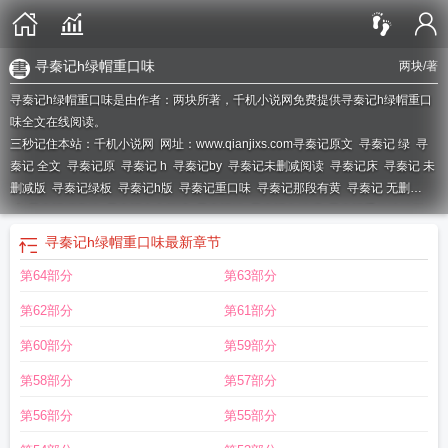
寻秦记h绿帽重口味
两块
/著
寻秦记h绿帽重口味是由作者：两块所著，千机小说网免费提供寻秦记h绿帽重口
味全文在线阅读。
三秒记住本站：千机小说网 网址：www.qianjixs.com
寻秦记原文
寻秦记 绿
寻
秦记 全文
寻秦记原
寻秦记 h
寻秦记by
寻秦记未删减阅读
寻秦记床
寻秦记 未
删减版
寻秦记绿板
寻秦记h版
寻秦记重口味
寻秦记那段有黄
寻秦记 无删
减
寻秦记嫪毐篇
寻秦记全文阅读
寻秦记绿
寻秦记有绿吗
寻秦记重口味绿冒
版
寻秦记加肉
寻秦记未
寻秦记
寻秦记 未删节
寻秦记太黄
寻秦记无删除
寻
寻秦记h绿帽重口味
最新章节
秦记未删减
寻秦记 12
寻秦记 嫪毐
第64部分
第63部分
第62部分
第61部分
第60部分
第59部分
第58部分
第57部分
第56部分
第55部分