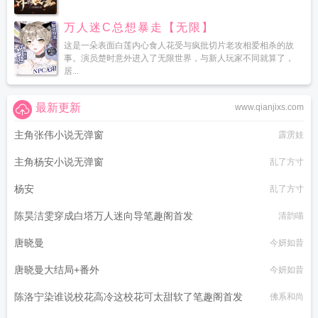
万人迷C总想暴走【无限】
这是一朵表面白莲内心食人花受与疯批切片老攻相爱相杀的故
事。演员楚时意外进入了无限世界，与新人玩家不同就算了，
居...
最新更新
www.qianjixs.com
主角张伟小说无弹窗
霹雳娃
主角杨安小说无弹窗
乱了方寸
杨安
乱了方寸
陈昊洁雯穿成白塔万人迷向导笔趣阁首发
清韵喵
唐晓曼
今妍如昔
唐晓曼大结局+番外
今妍如昔
陈洛宁染谁说校花高冷这校花可太甜软了笔趣阁首发
佛系和尚