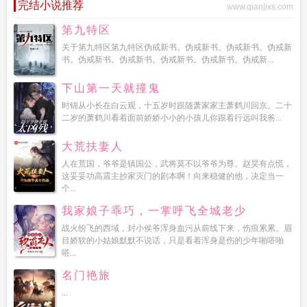
完结小说推荐
www.qianjixs.com
第九特区
关于第九特区第九特区伪戒新书。伪戒新书。伪戒新书。伪戒新
书。伪戒新书。伪戒新书。伪戒新书。伪戒新书。伪戒新...
下山第一天就撞鬼
时锦从小长在白云观，十五岁时跟随萧家家主萧鹤川回京。二十
二岁的萧鹤川看着面前娇娇小小的小孩儿你跟着行远叫我爸...
大荒扶妻人
人在荒国，爷爷是镇国公，武将莫不以爷爷为尊。赵昊有点慌，
这妥妥功高震主抄家灭门的剧本啊！向来稳健的他，决定当一
个...
我家娘子乖巧，一掌呼飞全城老少
战火纷飞的西域，封小侯爷浑身血污从前线下来，伤痕累累。眉
目娇软的小姑娘默默不说话，只是看着浑身是伤的少年啪嗒啪
嗒...
名门艳旅
...