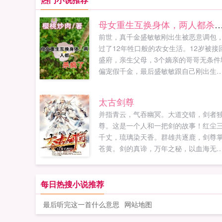
母女重生互换身体，两人都
前世，真千金盛敏敏刚出生被恶意调包
过了12年牲口般的农女生活。12岁被接
盛府，亲生父母，3个嫡亲的哥哥无条件
偏宠假千金，最后盛敏敏跟自己刚出生
孩子被假千金活活烧死。今生，盛敏敏
亲生母亲互换身体，她决定以母亲的身
太古剑尊
整死假千金，3个哥哥跟所有仇人盛敏敏
并指青云，气吞幽冥。大道交错，剑者
情不爽逆子，逆女，跪下！扑通几...
尊。这是一个人和一把剑的故事！红尘
千丈，琉璃染天香。群雄共逐鹿，剑尊
苍黄。剑的真谛，万年之秘，以血海无
重铸登天之路，以亿万枯骨再炼剑道经
书。一切尽在太古剑尊。...
每日热搜小说推荐
最后听完这一首什么意思
网站地图