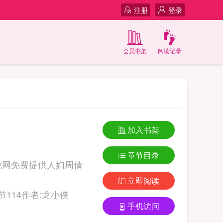
注册
登录
会员书架
阅读记录
加入书架
章节目录
小说网免费提供人妇周倩
立即阅读
.com 人妇周倩的沉沦未删节114作者:龙小侠
手机访问