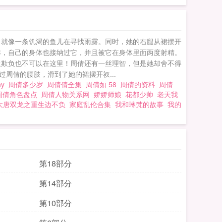
，就像一条饥渴的鱼儿在寻找雨露。同时，她的右腿从裙摆开
棒，自己的身体也接纳过它，并且被它在身体里面两度射精。
伙欺负也不可以在这里！周倩还有一丝理智，但是她却舍不得
周倩的腰肢，滑到了她的裙摆开衩...
any
周倩多少岁
周倩倩全集
周倩如 58
周倩的资料
周倩
周倩角色盘点
周倩人物关系网
娇娇师娘
花都少帅
老天我
大唐双龙之重生边不负
家庭乱伦合集
我和琳梵的故事
我的
第18部分
第14部分
第10部分