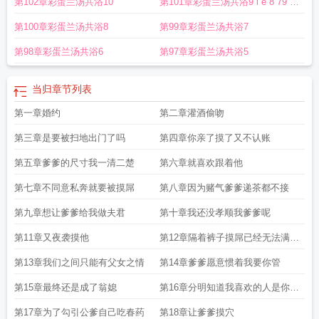
第102章彩蛋兰汤共浴10
第101章彩蛋兰汤共浴9 i e 8 79 c
散
当归龙荟丸的功效与作用
o m
第100章彩蛋兰汤共浴8
第99章彩蛋兰汤共浴7
第98章彩蛋兰汤共浴6
第97章彩蛋兰汤共浴5
当归
章节列表
第一章婚约
第二章灌酒偷吻
第三章是要被扫地出门了吗
第四章你亲了摸了又不认账
第五章爹爹的尺寸我一清二楚
第六章就喜欢跟着他
第七章不同意私奔就要被摸屌
第八章因为赌气爹爹递茶都不接
第九章想让爹爹给我做夫君
第十章我还没孝顺我爹爹呢
第11章又夜袭摸他
第12章隔着裤子摸屌已经无法满足
色心被爹爹
第13章我们之间只能有父女之情
第14章爹爹愿意惯着我要你管
第15章最终还是成了翁媳
第16章分明知道我喜欢的人是你还
硬要将我
第17章为了勾引公爹自己吃春药
第18章让爹爹摸穴