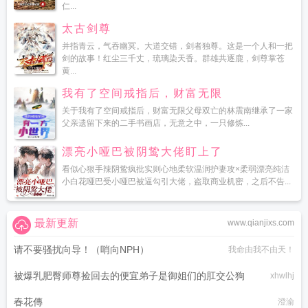
仁...
太古剑尊
并指青云，气吞幽冥。大道交错，剑者独尊。这是一个人和一把
剑的故事！红尘三千丈，琉璃染天香。群雄共逐鹿，剑尊掌苍
黄...
我有了空间戒指后，财富无限
关于我有了空间戒指后，财富无限父母双亡的林震南继承了一家
父亲遗留下来的二手书画店，无意之中，一只修炼...
漂亮小哑巴被阴鸷大佬盯上了
看似心狠手辣阴鸷疯批实则心地柔软温润护妻攻×柔弱漂亮纯洁
小白花哑巴受小哑巴被逼勾引大佬，盗取商业机密，之后不告...
最新更新
www.qianjixs.com
请不要骚扰向导！（哨向NPH）
我命由我不由天！
被爆乳肥臀师尊捡回去的便宜弟子是御姐们的肛交公狗
xhwlhj
春花傳
澄渝