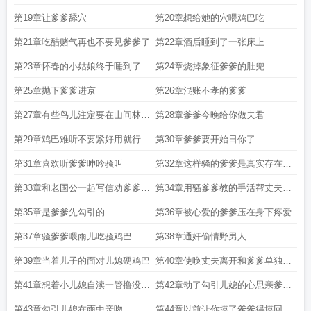
第19章让爹爹舔穴
第20章想给她的穴喂鸡巴吃
第21章吃醋赌气再也不要见爹爹了
第22章酒后睡到了一张床上
第23章怀春的小姑娘终于睡到了男
第24章烧掉象征爹爹的肚兜
人但不是
第25章抛下爹爹进京
第26章混账不孝的爹爹
第27章有些鸟儿注定要在山间林中
第28章爹爹今晚给你做夫君
自在高飞
第29章鸡巴难听不要紧好用就行
第30章爹爹要开始日你了
第31章喜欢听爹爹呻吟骚叫
第32章这样骚的爹爹是真实存在的
吗
第33章和老国公一起写信劝爹爹进
第34章用骚爹爹教的手活帮丈夫手
京
冲
第35章是爹爹先勾引的
第36章被心爱的爹爹压在身下疼爱
第37章骚爹爹喂雨儿吃骚鸡巴
第38章通奸偷情野男人
第39章当着儿子的面对儿媳硬鸡巴
第40章使唤丈夫离开和爹爹单独相
处
第41章想着小儿媳自渎一管撸没了
第42章动了勾引儿媳的心思亲爹给
自由
公爹拉皮
第43章勾引儿媳在雨中亲吻
第44章以前让你摸了爹爹得摸回来