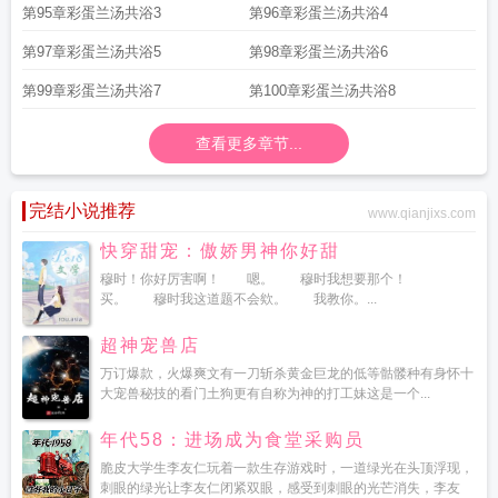
第95章彩蛋兰汤共浴3
第96章彩蛋兰汤共浴4
第97章彩蛋兰汤共浴5
第98章彩蛋兰汤共浴6
第99章彩蛋兰汤共浴7
第100章彩蛋兰汤共浴8
查看更多章节...
完结小说推荐
www.qianjixs.com
快穿甜宠：傲娇男神你好甜
穆时！你好厉害啊！ 嗯。 穆时我想要那个！
买。 穆时我这道题不会欸。 我教你。...
超神宠兽店
万订爆款，火爆爽文有一刀斩杀黄金巨龙的低等骷髅种有身怀十
大宠兽秘技的看门土狗更有自称为神的打工妹这是一个...
年代58：进场成为食堂采购员
脆皮大学生李友仁玩着一款生存游戏时，一道绿光在头顶浮现，
刺眼的绿光让李友仁闭紧双眼，感受到刺眼的光芒消失，李友