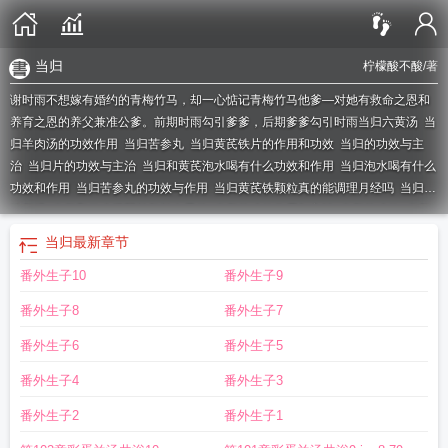
当归
柠檬酸不酸
/著
谢时雨不想嫁有婚约的青梅竹马，却一心惦记青梅竹马他爹—对她有救命之恩和
养育之恩的养父兼准公爹。前期时雨勾引爹爹，后期爹爹勾引时雨
当归六黄汤
当
归羊肉汤的功效作用
当归苦参丸
当归黄芪铁片的作用和功效
当归的功效与主
治
当归片的功效与主治
当归和黄芪泡水喝有什么功效和作用
当归泡水喝有什么
功效和作用
当归苦参丸的功效与作用
当归黄芪铁颗粒真的能调理月经吗
当归性
味归经
当归和什么搭配补气补血最佳
当归的功效作用与主治
当归的功效
当归
黑豆为何尽量少吃
当归四逆汤
当归四逆汤的组成配方
当归饮子组成
当归的作
当归
最新章节
用
当归的作用和功效
当归饮子
当归图片
当归黄芪红枣枸杞的功效与作用
当归
番外生子10
番外生子9
黑豆的功效与作用
当归补血丸的功效与作用
当归丸的功效与作用
当归的禁忌和
副作用
当归的功效有哪些作用
当归芍药散的组成
当归的功效与作用主要治什么
番外生子8
番外生子7
病
当归红枣颗粒申请获受理
当归芍药散的作用和功效
当归是热性还是凉性
当
归黑豆的功效
当归颗粒的功效与作用
当归芦荟胶囊的功效与作用
当归四逆汤的
番外生子6
番外生子5
功效与主治
当归黄芪铁颗粒
当归四逆汤的功效与作用
当归芍药散的功效与作
番外生子4
番外生子3
用
当归头
当归黄芪泡水喝的功效
身
当归是上火还是降火
当归有什么功效
当
归用量一般多少克
尾
当归的图片
当归黄芪颗粒的作用和功效
当归黄芪铁颗粒
番外生子2
番外生子1
功效与作用
当归黑豆的功效与作用及食用方法
各有什么药用功效
当归芍药