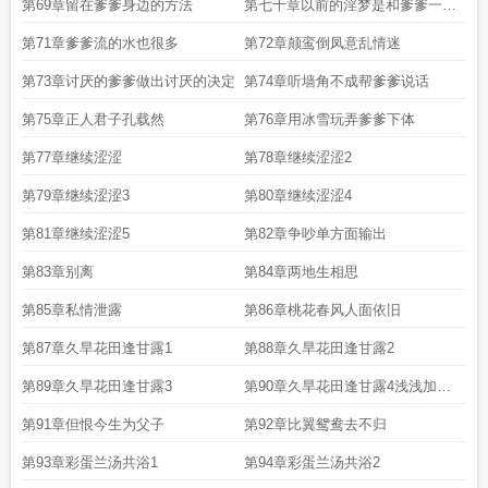
第69章留在爹爹身边的方法
第七十章以前的淫梦是和爹爹一起
做的
第71章爹爹流的水也很多
第72章颠鸾倒凤意乱情迷
第73章讨厌的爹爹做出讨厌的决定
第74章听墙角不成帮爹爹说话
第75章正人君子孔载然
第76章用冰雪玩弄爹爹下体
第77章继续涩涩
第78章继续涩涩2
第79章继续涩涩3
第80章继续涩涩4
第81章继续涩涩5
第82章争吵单方面输出
第83章别离
第84章两地生相思
第85章私情泄露
第86章桃花春风人面依旧
第87章久旱花田逢甘露1
第88章久旱花田逢甘露2
第89章久旱花田逢甘露3
第90章久旱花田逢甘露4浅浅加更
一章
第91章但恨今生为父子
第92章比翼鸳鸯去不归
第93章彩蛋兰汤共浴1
第94章彩蛋兰汤共浴2