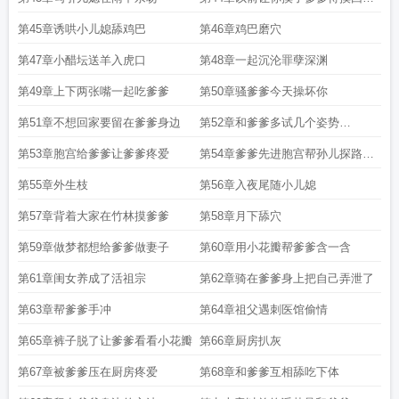
才公平
第45章诱哄小儿媳舔鸡巴
第46章鸡巴磨穴
第47章小醋坛送羊入虎口
第48章一起沉沦罪孽深渊
第49章上下两张嘴一起吃爹爹
第50章骚爹爹今天操坏你
第51章不想回家要留在爹爹身边
第52章和爹爹多试几个姿势
Рo1⒏red
第53章胞宫给爹爹让爹爹疼爱
第54章爹爹先进胞宫帮孙儿探路暖
房
第55章外生枝
第56章入夜尾随小儿媳
第57章背着大家在竹林摸爹爹
第58章月下舔穴
第59章做梦都想给爹爹做妻子
第60章用小花瓣帮爹爹含一含
第61章闺女养成了活祖宗
第62章骑在爹爹身上把自己弄泄了
第63章帮爹爹手冲
第64章祖父遇刺医馆偷情
第65章裤子脱了让爹爹看看小花瓣
第66章厨房扒灰
第67章被爹爹压在厨房疼爱
第68章和爹爹互相舔吃下体