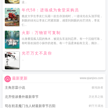
这...
年代58：进场成为食堂采购员
脆皮大学生李友仁玩着一款生存游戏时，一道绿光在头顶浮现，
刺眼的绿光让李友仁闭紧双眼，感受到刺眼的光芒消失，李友
仁...
火影：万物皆可复制
出身番茄孤儿院的角木，被泥头车送到忍界。有一个沉稳可靠，
有时喜欢搞些小操作的老爸。有一个温柔体贴有主见，偶尔...
光芒万丈不及你
...
最新更新
www.qianjixs.com
主角苏霖小说
极地旅者
北齐怪谈番外最新章节
历史系之狼
苟在初圣魔门当人材最新章节吕阳
鹤守月满池