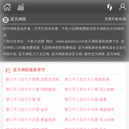
逆天神医
月亮不发光
/著
逆天神医是由作者：月亮不发光所著，千机小说网免费提供逆天神医全文在线阅
读。
三秒记住本站：千机小说网 网址：www.qianjixs.com
逆天神医漫画免费下拉
逆
天神医1-100集免费观看
九阳医神苏阳免费阅读
逆天神医林辰免费阅读全文逆天
神医叶辰
逆天神医几个女主角
逆天神医林辰苏夕然
都市逆天神医
逆天神医全
文阅读
逆天神医作者
逆天神医魔妃 摇光为星
逆天神医漫画
逆天神医之纨绔九
小姐免费阅读
逆天神医动漫在线观看免费全集
逆天神医至上
重生归来逆天神
逆天神医
最新章节
医
逆天神医慕容静儿修为
逆天神医宠妃东离免费阅读
逆天神医女主
逆天神医
第三千三百七十四章 走吧全文终
第三千三百七十三章超世者
妃鬼王缠上瘾免费阅读全文
逆天神医狂妃
逆天神医之纨绔九小姐全文免费阅
读
逆天神医之绝世魔妃
逆天神医动漫
逆天神医妃
逆天神医毕云涛无弹窗
逆天
第三千三百七十二章 回到最初
第三千三百七十一章 无人知晓
神医免费阅读
冥帝绝宠逆天神医毒妃
逆天神医妃鬼王缠上身免费阅读
逆天神医
妃楚九歌鬼王
逆天神医郑岩
逆天神医妃鬼王
逆天神医陈平
逆天神医妃免费完
第三千三百七十章 雪
第三千三百六十九章 孩童
整版
逆天神医TXT全本
逆天神医叶天
神级医圣
逆天神医妃免费阅读
天眼赌石
第三千三百六十八章 金丹
第三千三百六十七章 海底城市
逆天神医
逆天神医林辰最新章节
逆天神医五小姐司马幽月
逆天神医在都市
逆
天神医毒妃免费阅读
逆天神医宠妃东篱
逆天神医全文免费阅读全文
逆天神医林
第三千三百六十六章 重返地球
第三千三百六十五章 无上仙使
辰
逆天神医闯都市
逆天医仙
逆天神医传
逆天神医 晨光熹微
逆天神医云涛林