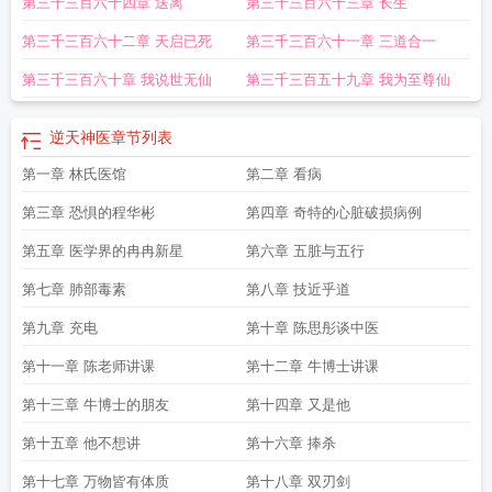
第三千三百六十四章 送离
第三千三百六十三章 长生
雪免费阅读无弹窗
逆天神医钱三多
逆天神医6
逆天神妻的最新章节
缠上瘾!
钱
三多于晓楠逆天神医
逆天神医顶点
逆天神医妃TXT
逆天神医妃鬼王缠上瘾
逆
第三千三百六十二章 天启已死
第三千三百六十一章 三道合一
天神医完整版
逆天神医妃王爷我不嫁
逆天神医第二部唤春归
逆天神医林辰免费
阅读全文 m.l
逆天神医妃柒月甜
逆天神医短剧
逆天神医漫画在线观看
逆天神医
第三千三百六十章 我说世无仙
第三千三百五十九章 我为至尊仙
百度百科
逆天神医之纨绔九小姐顾九离
逆天神医女主角有几个
逆天神医之绝世
魔妃免费阅读
逆天神医之纨绔九小姐 言墨潇箫
逆天 神医
逆天神医妃楚九歌免
逆天神医
章节列表
费阅读
逆天神医妃短剧
逆天神医电视剧免费播放全集
逆天神医最新章节免
费
第一章 林氏医馆
逆天神医之纨绔九小姐墨潇潇
逆天神医林辰苏夕然免费阅读落尘网
第二章 看病
逆天神医
毕云涛动漫
逆天神医全文免费阅读无弹窗
逆天神医妃柒月甜txt
逆天神医全文免
第三章 恐惧的程华彬
第四章 奇特的心脏破损病例
费阅读
逆天神医月亮不发光
逆天神医毒妃冥帝绝宠
逆天神医魔妃全文免费阅
读
逆天神医完整版全集免费阅读
逆天神医在线阅读
逆天神医毕云涛
妖孽神
第五章 医学界的冉冉新星
第六章 五脏与五行
医
叶城苏沐雪的同类逆天神医
都市逆天仙医
逆天神医百科
逆天神医电视剧
逆
第七章 肺部毒素
第八章 技近乎道
天神医妃 笔趣阁
逆天神医毒妃
逆天神医毕云涛林雪免费阅读
逆天神医毕云涛
最新章节
逆天神医妃 柒月甜
逆天神医 格格党
逆天神医李勇
逆天神医之纨绔九
第九章 充电
第十章 陈思彤谈中医
小姐全集免费收看
逆天神医介绍
圣手神医
逆天神医动漫电视
逆天神医妃演员
第十一章 陈老师讲课
第十二章 牛博士讲课
表介绍
逆天神医短剧免费观看
逆天神医漫画免费
逆天神医妃短剧免费观看
第十三章 牛博士的朋友
第十四章 又是他
第十五章 他不想讲
第十六章 捧杀
第十七章 万物皆有体质
第十八章 双刃剑