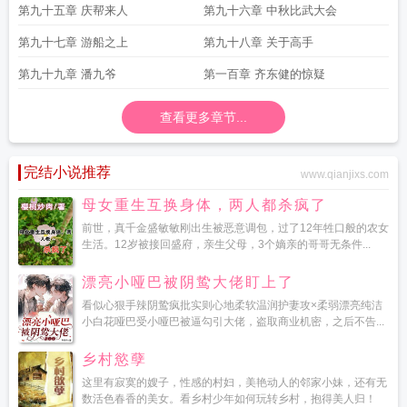
第九十五章 庆帮来人
第九十六章 中秋比武大会
第九十七章 游船之上
第九十八章 关于高手
第九十九章 潘九爷
第一百章 齐东健的惊疑
查看更多章节...
完结小说推荐
www.qianjixs.com
母女重生互换身体，两人都杀疯了
前世，真千金盛敏敏刚出生被恶意调包，过了12年牲口般的农女
生活。12岁被接回盛府，亲生父母，3个嫡亲的哥哥无条件...
漂亮小哑巴被阴鸷大佬盯上了
看似心狠手辣阴鸷疯批实则心地柔软温润护妻攻×柔弱漂亮纯洁
小白花哑巴受小哑巴被逼勾引大佬，盗取商业机密，之后不告...
乡村慾孽
这里有寂寞的嫂子，性感的村妇，美艳动人的邻家小妹，还有无
数活色春香的美女。看乡村少年如何玩转乡村，抱得美人归！