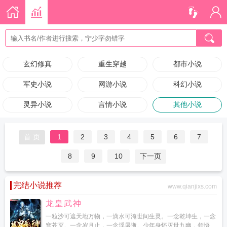
玄幻修真
重生穿越
都市小说
军史小说
网游小说
科幻小说
灵异小说
言情小说
其他小说
首 页
1
2
3
4
5
6
7
8
9
10
下一页
完结小说推荐
www.qianjixs.com
龙皇武神
一粒沙可遮天地万物，一滴水可淹世间生灵。一念乾坤生，一念
穹苍灭。一念岁月止，一念浮屠逝。少年身怀灭世九幽，领悟