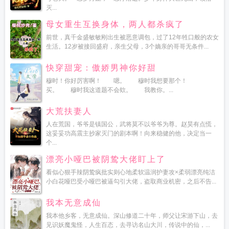
灭...
母女重生互换身体，两人都杀疯了
前世，真千金盛敏敏刚出生被恶意调包，过了12年牲口般的农女
生活。12岁被接回盛府，亲生父母，3个嫡亲的哥哥无条件...
快穿甜宠：傲娇男神你好甜
穆时！你好厉害啊！ 嗯。 穆时我想要那个！
买。 穆时我这道题不会欸。 我教你。...
大荒扶妻人
人在荒国，爷爷是镇国公，武将莫不以爷爷为尊。赵昊有点慌，
这妥妥功高震主抄家灭门的剧本啊！向来稳健的他，决定当一
个...
漂亮小哑巴被阴鸷大佬盯上了
看似心狠手辣阴鸷疯批实则心地柔软温润护妻攻×柔弱漂亮纯洁
小白花哑巴受小哑巴被逼勾引大佬，盗取商业机密，之后不告...
我本无意成仙
我本他乡客，无意成仙。深山修道二十年，师父让宋游下山，去
见识妖魔鬼怪，人生百态，去寻访名山大川，传说中的仙，...