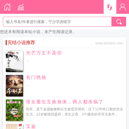
您还木有阅读本站小说，未产生阅读记录。
完结小说推荐
www.qianjixs.com
光芒万丈不及你
...
名门艳旅
...
母女重生互换身体，两人都杀疯了
前世，真千金盛敏敏刚出生被恶意调包，过了12年牲口般的农女
生活。12岁被接回盛府，亲生父母，3个嫡亲的哥哥无条件...
宝鉴